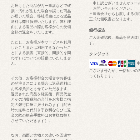
申し訳ございませんがメー
お届けした商品が万一事故などで破
お問い合わせください。
損・汚れが生じた場合や誤った商品
＊運送会社からお渡しする領
が届いた場合、弊社理由による返品
正式な領収書となります。
送料は弊社負担いたします。弊社理
由による返品の際お客様からの受領
銀行振込
金額の返金をいたします。
ご入金確認後、商品を発送致
ただし、お客様が本サービスを利用
す。
したことまたは利用できなかったこ
とによる損害（直接的、間接的を問
クレジット
わず）についての賠償はいたしませ
申
ん。
ございませんが、一括払いの
っております。
その他、お客様都合の場合やお客様
の発注ミスによる場合は返品送料は
お客様負担とさせていただきます。
返品された商品を確認後、商品代金
とその消費税額の合計をお客様ご指
定の銀行口座に振り込みます（配送
時の送料と代引き手数料ならびに返
金の際の振込手数料はお客様負担と
させていただきます）。
なお、画面と実物との違いを回避す