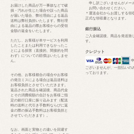
申し訳ございませんがメー
お届けした商品が万一事故などで破
お問い合わせください。
損・汚れが生じた場合や誤った商品
＊運送会社からお渡しする領
が届いた場合、弊社理由による返品
正式な領収書となります。
送料は弊社負担いたします。弊社理
由による返品の際お客様からの受領
銀行振込
金額の返金をいたします。
ご入金確認後、商品を発送致
ただし、お客様が本サービスを利用
す。
したことまたは利用できなかったこ
とによる損害（直接的、間接的を問
クレジット
わず）についての賠償はいたしませ
申
ん。
ございませんが、一括払いの
っております。
その他、お客様都合の場合やお客様
の発注ミスによる場合は返品送料は
お客様負担とさせていただきます。
返品された商品を確認後、商品代金
とその消費税額の合計をお客様ご指
定の銀行口座に振り込みます（配送
時の送料と代引き手数料ならびに返
金の際の振込手数料はお客様負担と
させていただきます）。
なお、画面と実物との違いを回避す