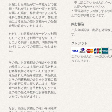
申し訳ございませんがメー
お届けした商品が万一事故などで破
お問い合わせください。
損・汚れが生じた場合や誤った商品
＊運送会社からお渡しする領
が届いた場合、弊社理由による返品
正式な領収書となります。
送料は弊社負担いたします。弊社理
由による返品の際お客様からの受領
銀行振込
金額の返金をいたします。
ご入金確認後、商品を発送致
ただし、お客様が本サービスを利用
す。
したことまたは利用できなかったこ
とによる損害（直接的、間接的を問
クレジット
わず）についての賠償はいたしませ
申
ん。
ございませんが、一括払いの
っております。
その他、お客様都合の場合やお客様
の発注ミスによる場合は返品送料は
お客様負担とさせていただきます。
返品された商品を確認後、商品代金
とその消費税額の合計をお客様ご指
定の銀行口座に振り込みます（配送
時の送料と代引き手数料ならびに返
金の際の振込手数料はお客様負担と
させていただきます）。
なお、画面と実物との違いを回避す