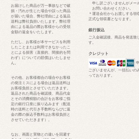
申し訳ございませんがメー
お届けした商品が万一事故などで破
お問い合わせください。
損・汚れが生じた場合や誤った商品
＊運送会社からお渡しする領
が届いた場合、弊社理由による返品
正式な領収書となります。
送料は弊社負担いたします。弊社理
由による返品の際お客様からの受領
銀行振込
金額の返金をいたします。
ご入金確認後、商品を発送致
ただし、お客様が本サービスを利用
す。
したことまたは利用できなかったこ
とによる損害（直接的、間接的を問
クレジット
わず）についての賠償はいたしませ
申
ん。
ございませんが、一括払いの
っております。
その他、お客様都合の場合やお客様
の発注ミスによる場合は返品送料は
お客様負担とさせていただきます。
返品された商品を確認後、商品代金
とその消費税額の合計をお客様ご指
定の銀行口座に振り込みます（配送
時の送料と代引き手数料ならびに返
金の際の振込手数料はお客様負担と
させていただきます）。
なお、画面と実物との違いを回避す