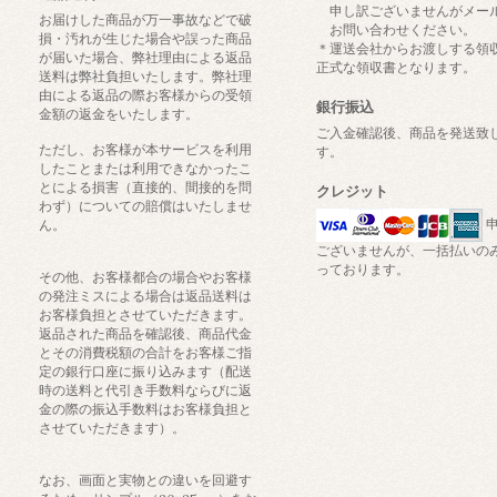
申し訳ございませんがメー
お届けした商品が万一事故などで破
お問い合わせください。
損・汚れが生じた場合や誤った商品
＊運送会社からお渡しする領
が届いた場合、弊社理由による返品
正式な領収書となります。
送料は弊社負担いたします。弊社理
由による返品の際お客様からの受領
銀行振込
金額の返金をいたします。
ご入金確認後、商品を発送致
ただし、お客様が本サービスを利用
す。
したことまたは利用できなかったこ
とによる損害（直接的、間接的を問
クレジット
わず）についての賠償はいたしませ
申
ん。
ございませんが、一括払いの
っております。
その他、お客様都合の場合やお客様
の発注ミスによる場合は返品送料は
お客様負担とさせていただきます。
返品された商品を確認後、商品代金
とその消費税額の合計をお客様ご指
定の銀行口座に振り込みます（配送
時の送料と代引き手数料ならびに返
金の際の振込手数料はお客様負担と
させていただきます）。
なお、画面と実物との違いを回避す