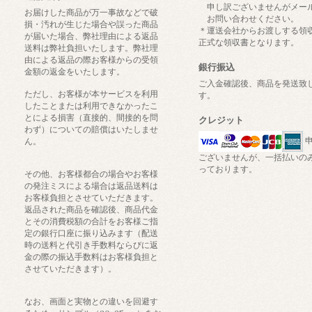
申し訳ございませんがメー
お届けした商品が万一事故などで破
お問い合わせください。
損・汚れが生じた場合や誤った商品
＊運送会社からお渡しする領
が届いた場合、弊社理由による返品
正式な領収書となります。
送料は弊社負担いたします。弊社理
由による返品の際お客様からの受領
銀行振込
金額の返金をいたします。
ご入金確認後、商品を発送致
ただし、お客様が本サービスを利用
す。
したことまたは利用できなかったこ
とによる損害（直接的、間接的を問
クレジット
わず）についての賠償はいたしませ
申
ん。
ございませんが、一括払いの
っております。
その他、お客様都合の場合やお客様
の発注ミスによる場合は返品送料は
お客様負担とさせていただきます。
返品された商品を確認後、商品代金
とその消費税額の合計をお客様ご指
定の銀行口座に振り込みます（配送
時の送料と代引き手数料ならびに返
金の際の振込手数料はお客様負担と
させていただきます）。
なお、画面と実物との違いを回避す