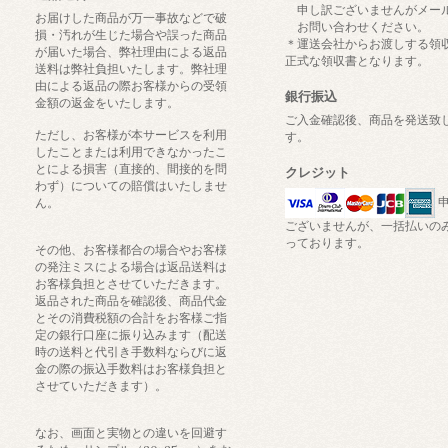
申し訳ございませんがメー
お届けした商品が万一事故などで破
お問い合わせください。
損・汚れが生じた場合や誤った商品
＊運送会社からお渡しする領
が届いた場合、弊社理由による返品
正式な領収書となります。
送料は弊社負担いたします。弊社理
由による返品の際お客様からの受領
銀行振込
金額の返金をいたします。
ご入金確認後、商品を発送致
ただし、お客様が本サービスを利用
す。
したことまたは利用できなかったこ
とによる損害（直接的、間接的を問
クレジット
わず）についての賠償はいたしませ
申
ん。
ございませんが、一括払いの
っております。
その他、お客様都合の場合やお客様
の発注ミスによる場合は返品送料は
お客様負担とさせていただきます。
返品された商品を確認後、商品代金
とその消費税額の合計をお客様ご指
定の銀行口座に振り込みます（配送
時の送料と代引き手数料ならびに返
金の際の振込手数料はお客様負担と
させていただきます）。
なお、画面と実物との違いを回避す