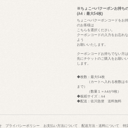
※ちょこぺパクーポンお持ち
(A4：最大54枚)
ちょこぺパクーポンコードをお
のお客様は
こちらを選択ください。
クーポンコードの入力をお忘れ
よう
お願いいたします。
クーポンコードお持ちでない方
先にチケットのご購入をお願い
します。
◆枚数：最大54枚
（カートへ入れる枚数は６
まで）
（数量１＝A4が9枚）
◆板紙サイズ：A4
◆配送：佐川急便 送料無料
せ
プライバシーポリシー
お支払い方法について
配送方法・送料について
特