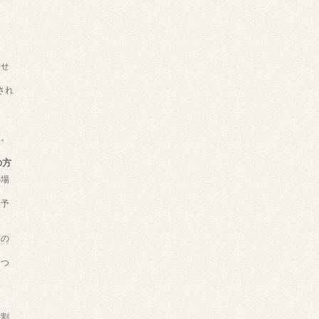
わせ
され
、
す。
の方
の場
用予
品の
おつ
学割