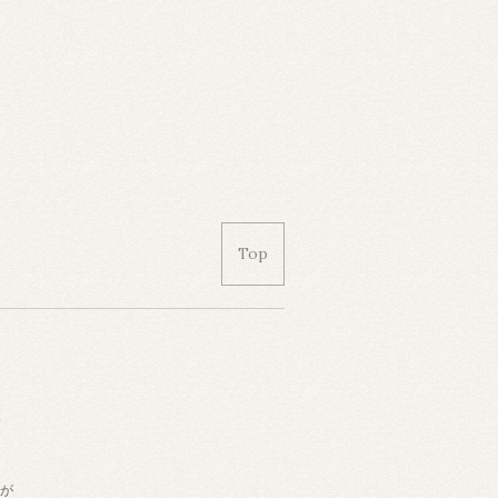
Top
便
計が