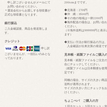
申し訳ございませんがメールにて
200cmまでです。
お問い合わせください。
◆北海道：2701円
＊運送会社からお渡しする領収書が
◆沖 縄：3500円
正式な領収書となります。
◆その他の地域は一律2200円
◆海外配送の場合は、お問い合
銀行振込
ください。
ご入金確認後、商品を発送致しま
（※海外送料は999999円と表示
す。
ます）
クレジット
◆支払い方法が銀行振込の方は
入金確認が出来次第の発送で
申し訳
ございませんが、一括払いのみとな
見本帳・紙製ファイルご購入
っております。
見本帳・紙製ファイルをご注文
合にチェックしてください。
（紙製ファイルは日本郵便を使
定です）
同梱の場合、サイズの大きい商
送料が適用されます。
サイズの大きい方にチェックを
けください。
ちょこぺパ ご購入の方
１回チケット・３回チケット・