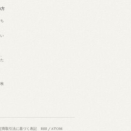
の方
持ち
ない
は、
いた
枚
定商取引法に基づく表記
RSS
/
ATOM