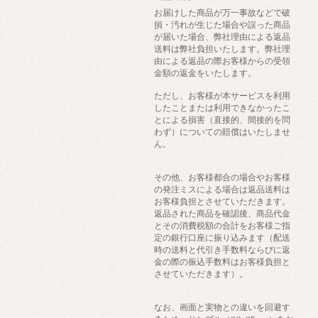
お届けした商品が万一事故などで破
損・汚れが生じた場合や誤った商品
が届いた場合、弊社理由による返品
送料は弊社負担いたします。弊社理
由による返品の際お客様からの受領
金額の返金をいたします。
ただし、お客様が本サービスを利用
したことまたは利用できなかったこ
とによる損害（直接的、間接的を問
わず）についての賠償はいたしませ
ん。
その他、お客様都合の場合やお客様
の発注ミスによる場合は返品送料は
お客様負担とさせていただきます。
返品された商品を確認後、商品代金
とその消費税額の合計をお客様ご指
定の銀行口座に振り込みます（配送
時の送料と代引き手数料ならびに返
金の際の振込手数料はお客様負担と
させていただきます）。
なお、画面と実物との違いを回避す