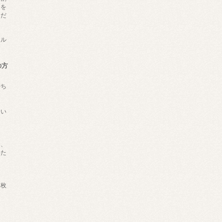
トを
くだ
ール
の方
持ち
ない
は、
いた
枚