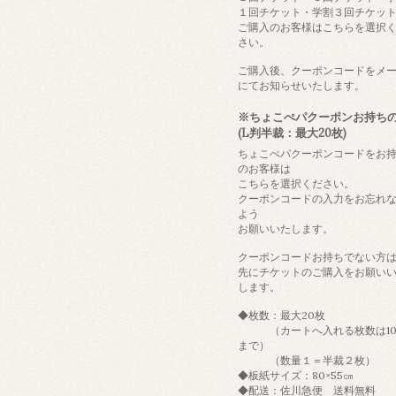
１回チケット・学割３回チケッ
ご購入のお客様はこちらを選択
さい。
ご購入後、クーポンコードをメ
にてお知らせいたします。
※ちょこぺパクーポンお持ち
(L判半裁：最大20枚)
ちょこぺパクーポンコードをお
のお客様は
こちらを選択ください。
クーポンコードの入力をお忘れ
よう
お願いいたします。
クーポンコードお持ちでない方
先にチケットのご購入をお願い
します。
◆枚数：最大20枚
（カートへ入れる枚数は10
まで）
（数量１＝半裁２枚）
◆板紙サイズ：80×55㎝
◆配送：佐川急便 送料無料