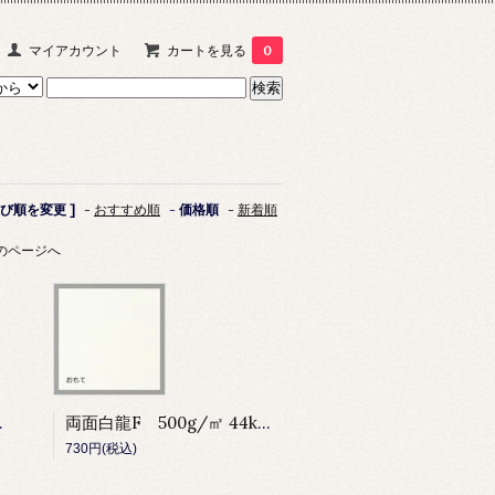
マイアカウント
カートを見る
0
並び順を変更 ]
-
おすすめ順
-
価格順
-
新着順
のページへ
cm×110cm
両面白龍F 500g/㎡ 44kg 80cm×110cm
730円(税込)